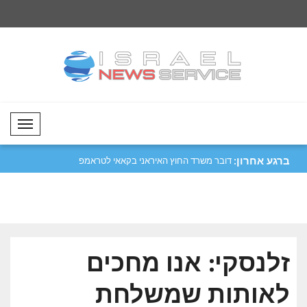
Mobil Menü
ברגע אחרון:
 בני אדם נעקרו מבתיהם
סער: נמשיך לחזק את היחסים עם
דובר משרד החוץ האי
ארגנטינה..
על ה..
זלנסקי: אנו מחכים
לאותות שמשלחת