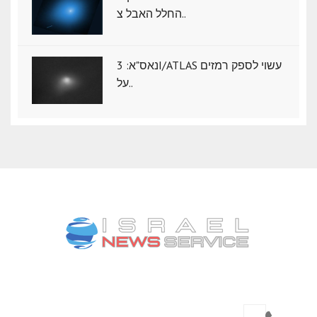
החלל האבל צ..
נאס"א: ‏3I/ATLAS עשוי לספק רמזים
על..