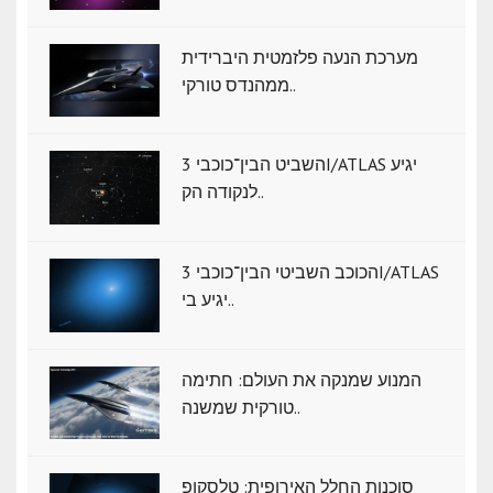
מערכת הנעה פלזמטית היברידית
ממהנדס טורקי..
השביט הבין־כוכבי 3I/ATLAS יגיע
לנקודה הק..
הכוכב השביטי הבין־כוכבי 3I/ATLAS
יגיע בי..
המנוע שמנקה את העולם: חתימה
טורקית שמשנה..
סוכנות החלל האירופית: טלסקופ