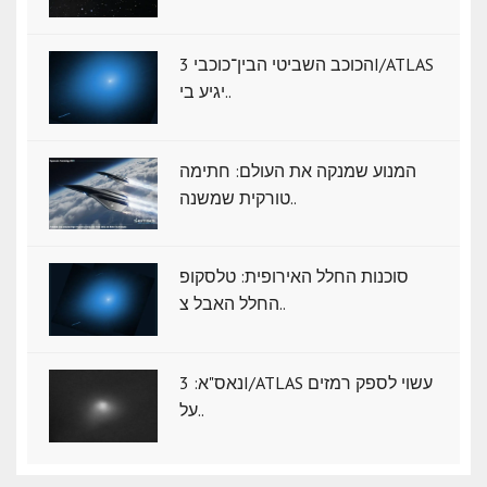
הכוכב השביטי הבין־כוכבי 3I/ATLAS
יגיע בי..
המנוע שמנקה את העולם: חתימה
טורקית שמשנה..
סוכנות החלל האירופית: טלסקופ
החלל האבל צ..
נאס"א: ‏3I/ATLAS עשוי לספק רמזים
על..