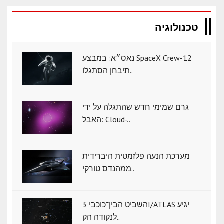
טכנולוגיה
נאס״א: במבצע SpaceX Crew-12
תיבחן הסתגלו..
גרם שמימי חדש שהתגלה על ידי
האבל: Cloud-..
מערכת הנעה פלזמטית היברידית
ממהנדס טורקי..
השביט הבין־כוכבי 3I/ATLAS יגיע
לנקודה הק..