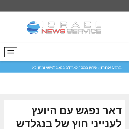
Mobil Menü
ברגע אחרון:
בעות הקריפטו..
איראן במסר לארה"ב בנוגע למשא ומתן: לא
פקיסטן דנה בשיתוף פ
ני..
הרפוב..
דאר נפגש עם היועץ
לענייני חוץ של בנגלדש