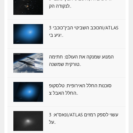
לנקודה הק..
הכוכב השביטי הבין־כוכבי 3I/ATLAS
יגיע בי..
המנוע שמנקה את העולם: חתימה
טורקית שמשנה..
סוכנות החלל האירופית: טלסקופ
החלל האבל צ..
נאס"א: ‏3I/ATLAS עשוי לספק רמזים
על..