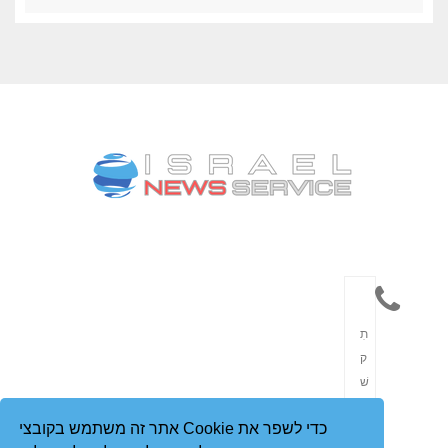
תִ
ק
שׁ
וֹ
אתר זה משתמש בקובצי Cookie כדי לשפר את
רֶ