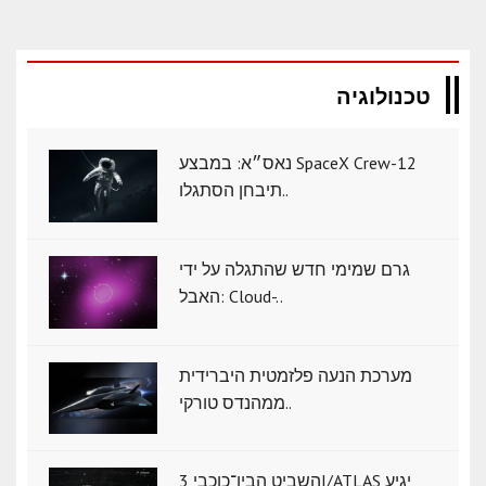
טכנולוגיה
נאס״א: במבצע SpaceX Crew-12
תיבחן הסתגלו..
גרם שמימי חדש שהתגלה על ידי
האבל: Cloud-..
מערכת הנעה פלזמטית היברידית
ממהנדס טורקי..
השביט הבין־כוכבי 3I/ATLAS יגיע