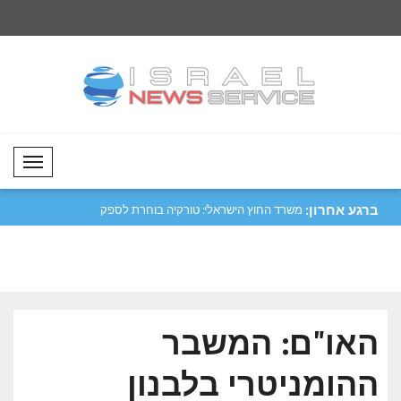
Mobil Menü
ברגע אחרון:
שאהין קיבלה את
משרד החוץ הישראלי: טורקיה בוחרת לספק
נתניהו: ישראל אינה 
מקל..
15 ..
האו"ם: המשבר
ההומניטרי בלבנון