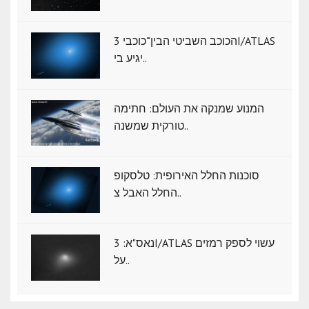
הכוכב השביטי הבין־כוכבי 3I/ATLAS
יגיע בי..
המנוע שמנקה את העולם: חתימה
טורקית שמשנה..
סוכנות החלל האירופית: טלסקופ
החלל האבל צ..
נאס"א: ‏3I/ATLAS עשוי לספק רמזים
על..