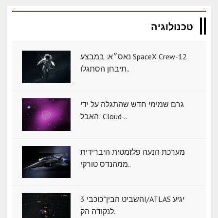
טכנולוגיה
נאס״א: במבצע SpaceX Crew-12
תיבחן הסתגלו..
גרם שמימי חדש שהתגלה על ידי
האבל: Cloud-..
מערכת הנעה פלזמטית היברידית
ממהנדס טורקי..
השביט הבין־כוכבי 3I/ATLAS יגיע
לנקודה הק..