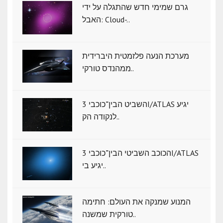
גרם שמימי חדש שהתגלה על ידי
האבל: Cloud-..
מערכת הנעה פלזמטית היברידית
ממהנדס טורקי..
השביט הבין־כוכבי 3I/ATLAS יגיע
לנקודה הק..
הכוכב השביטי הבין־כוכבי 3I/ATLAS
יגיע בי..
המנוע שמנקה את העולם: חתימה
טורקית שמשנה..