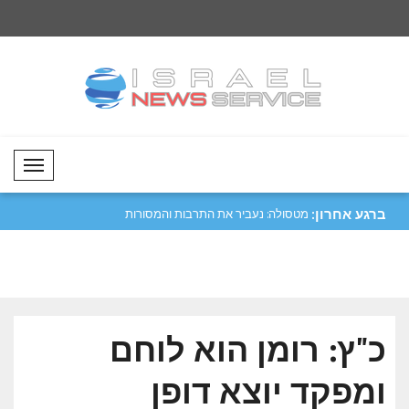
Mobil Menü
ברגע אחרון:
יפה נגד מכלית
מטסולה: נעביר את התרבות והמסורות
קטר גינתה את התקיפ
שלנו לד..
הורמו..
כ"ץ: רומן הוא לוחם
ומפקד יוצא דופן