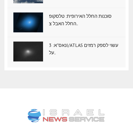
סוכנות החלל האירופית: טלסקופ
החלל האבל צ..
נאס"א: ‏3I/ATLAS עשוי לספק רמזים
על..