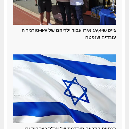
טורניר ה-IPA גייס 19,440 אירו עבור ילדיהם של
עובדים שנפטרו
הנחיית התרעה מוקדמת של צה"ל בעקבות ירי