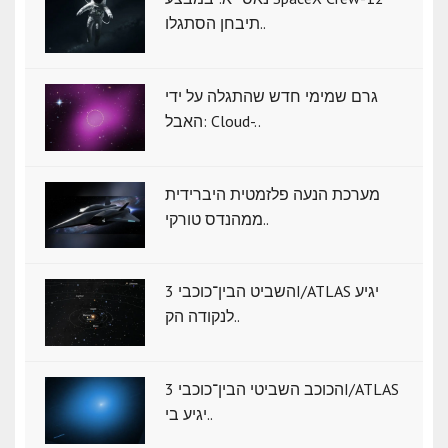
תיבחן הסתגלו..
גרם שמימי חדש שהתגלה על ידי
האבל: Cloud-..
מערכת הנעה פלזמטית היברידית
ממהנדס טורקי..
השביט הבין־כוכבי 3I/ATLAS יגיע
לנקודה הק..
הכוכב השביטי הבין־כוכבי 3I/ATLAS
יגיע בי..