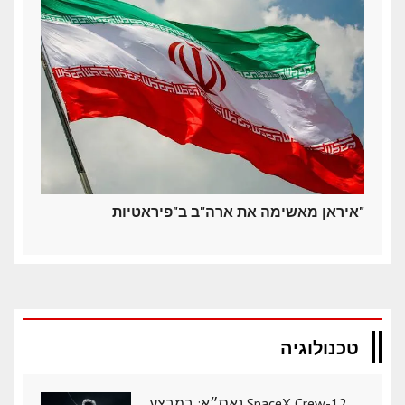
איראן מאשימה את ארה"ב ב"פיראטיות"
טכנולוגיה
נאס״א: במבצע SpaceX Crew-12