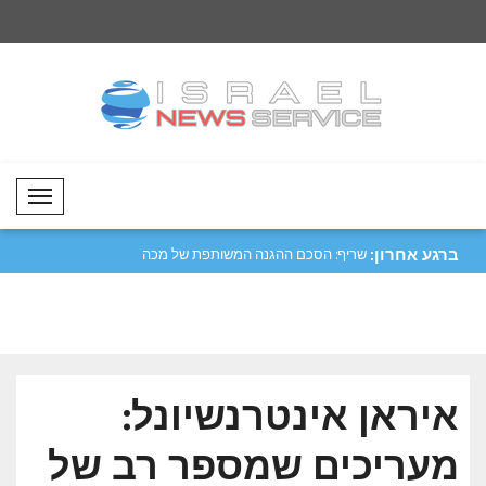
Mobil Menü
ברגע אחרון:
חסי
שריף: הסכם ההגנה המשותפת של מכה
פלטשר: 60 אל
הוא צעד ..
בעקבו..
איראן אינטרנשיונל:
מעריכים שמספר רב של