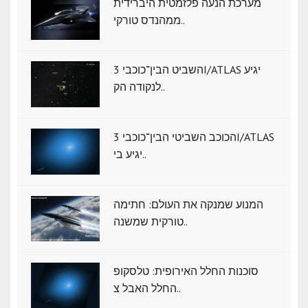
מערכת הנעה פלזמטית היברידית
ממהנדס טורקי..
השביט הבין־כוכבי 3I/ATLAS יגיע
לנקודה הק..
הכוכב השביטי הבין־כוכבי 3I/ATLAS
יגיע בי..
המנוע שמנקה את העולם: חתימה
טורקית שמשנה..
סוכנות החלל האירופית: טלסקופ
החלל האבל צ..