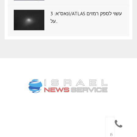
נאס"א: ‏3I/ATLAS עשוי לספק רמזים
על..
תִ