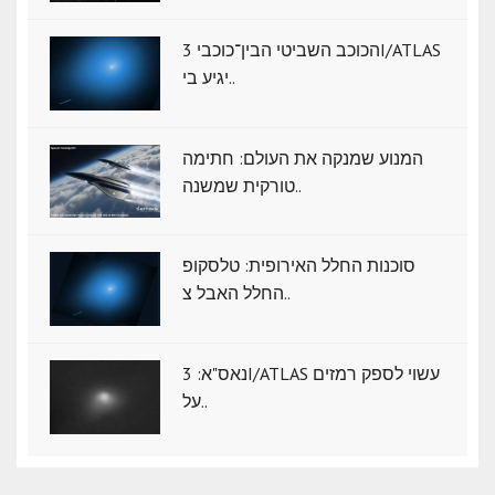
הכוכב השביטי הבין־כוכבי 3I/ATLAS
יגיע בי..
המנוע שמנקה את העולם: חתימה
טורקית שמשנה..
סוכנות החלל האירופית: טלסקופ
החלל האבל צ..
נאס"א: ‏3I/ATLAS עשוי לספק רמזים
על..