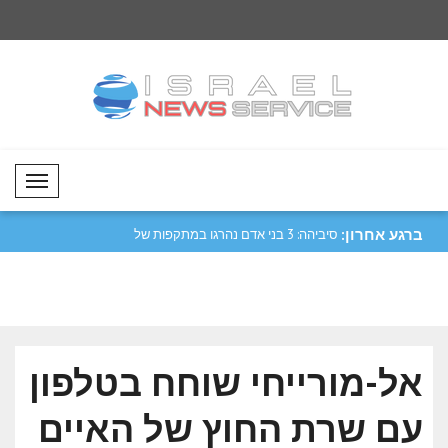
Mobil Menü
ברגע אחרון:
נע ותמשיך בדיאלוג
סיביהה: 3 בני אדם נהרגו במתקפות של
צחקנה: תמיכה בחוק הס
רוסיה..
אל-מורייחי שוחח בטלפון
עם שרת החוץ של האיים