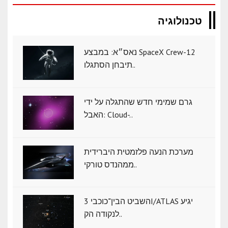
טכנולוגיה
נאס״א: במבצע SpaceX Crew-12
תיבחן הסתגלו..
גרם שמימי חדש שהתגלה על ידי
האבל: Cloud-..
מערכת הנעה פלזמטית היברידית
ממהנדס טורקי..
השביט הבין־כוכבי 3I/ATLAS יגיע
לנקודה הק..