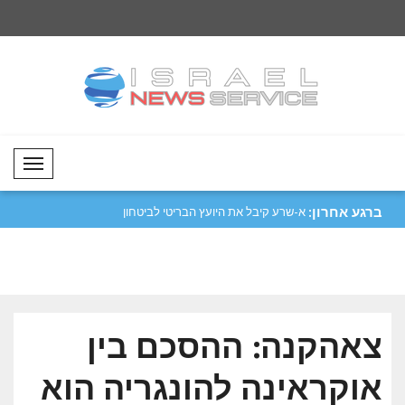
Mobil Menü
ברגע אחרון:
לעוד תיאטרון..
סער: ישראל תמשיך להגן על אזרחיה מפני
א-שרע קיבל את היועץ
כל ..
לאומי..
צאהקנה: ההסכם בין
אוקראינה להונגריה הוא