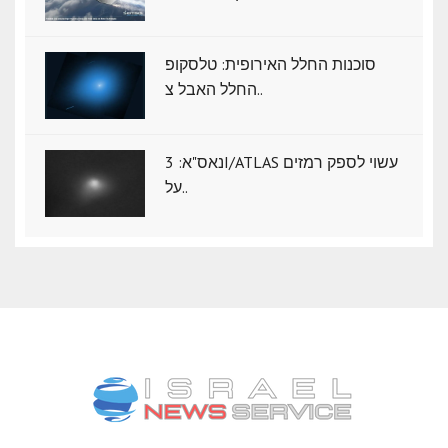
סוכנות החלל האירופית: טלסקופ
החלל האבל צ..
נאס"א: ‏3I/ATLAS עשוי לספק רמזים
על..