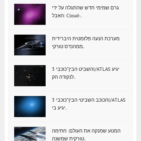
גרם שמימי חדש שהתגלה על ידי
האבל: Cloud-..
מערכת הנעה פלזמטית היברידית
ממהנדס טורקי..
השביט הבין־כוכבי 3I/ATLAS יגיע
לנקודה הק..
הכוכב השביטי הבין־כוכבי 3I/ATLAS
יגיע בי..
המנוע שמנקה את העולם: חתימה
טורקית שמשנה..