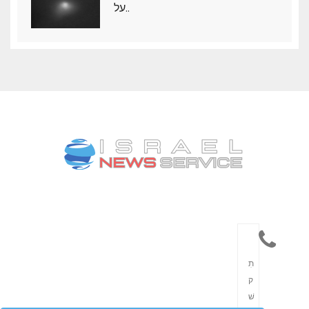
על..
תִ
ק
שׁ