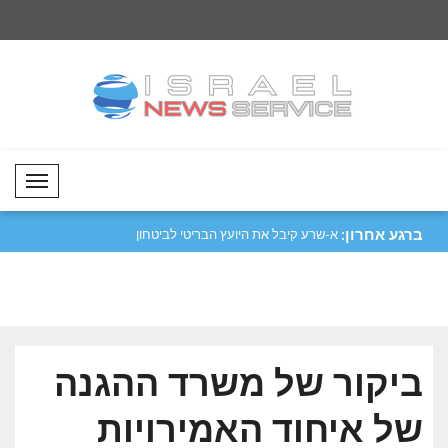
Mobil Menü
ברגע אחרון:
לעוד תיאטרון..
סער: ישראל תמשיך להגן על אזרחיה מפני
א-שרע קיבל את היועץ
כל ..
לאומי..
ביקור של משרד ההגנה
של איחוד האמירויות