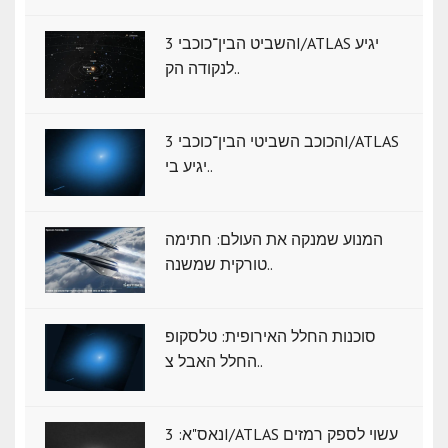
השביט הבין־כוכבי 3I/ATLAS יגיע
לנקודה הק..
הכוכב השביטי הבין־כוכבי 3I/ATLAS
יגיע בי..
המנוע שמנקה את העולם: חתימה
טורקית שמשנה..
סוכנות החלל האירופית: טלסקופ
החלל האבל צ..
נאס"א: ‏3I/ATLAS עשוי לספק רמזים