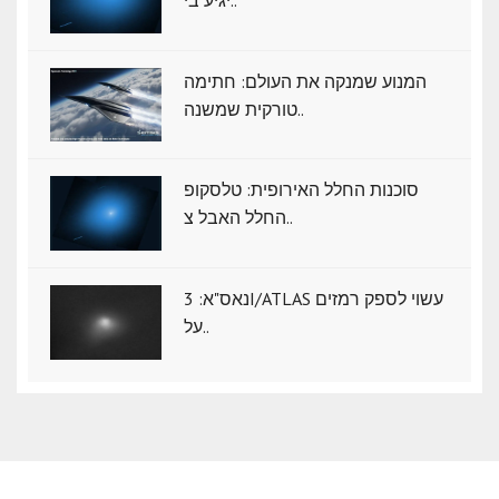
יגיע בי..
המנוע שמנקה את העולם: חתימה
טורקית שמשנה..
סוכנות החלל האירופית: טלסקופ
החלל האבל צ..
נאס"א: ‏3I/ATLAS עשוי לספק רמזים
על..