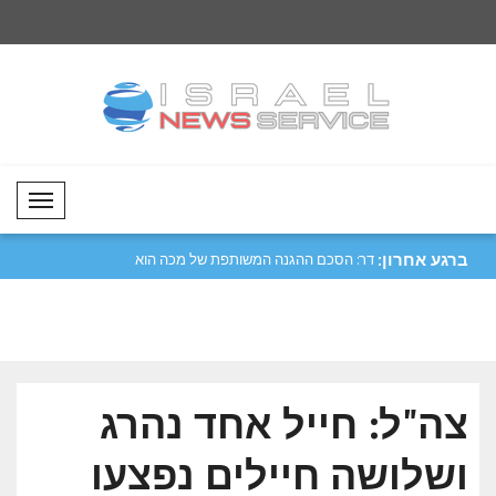
Mobil Menü
ברגע אחרון:
 התייחס לביקוריו
דר: הסכם ההגנה המשותפת של מכה הוא
פזשכיאן דן עם חמינאי
למטרות..
וה..
צה"ל: חייל אחד נהרג
ושלושה חיילים נפצעו