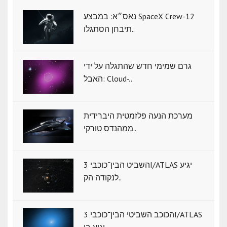
נאס״א: במבצע SpaceX Crew-12
תיבחן הסתגלו..
גרם שמימי חדש שהתגלה על ידי
האבל: Cloud-..
מערכת הנעה פלזמטית היברידית
ממהנדס טורקי..
השביט הבין־כוכבי 3I/ATLAS יגיע
לנקודה הק..
הכוכב השביטי הבין־כוכבי 3I/ATLAS