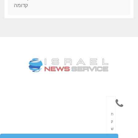
תִ
ק
שׁ
וֹ