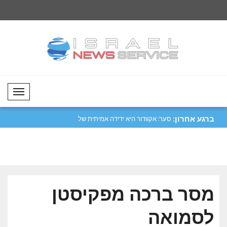
Mobil Menü
ברגע אחרון:
ים דנו בהתפתחויות
סער: אקוודור היא ידידה אמיתית של
סטוב: יש לחזק את מע
ישראל..
של ..
מסר ברכה מפקיסטן
לסמואה