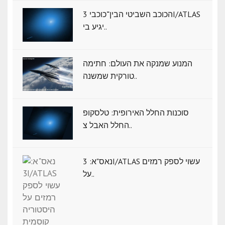
הכוכב השביטי הבין־כוכבי 3I/ATLAS
יגיע בי..
המנוע שמנקה את העולם: חתימה
טורקית שמשנה..
סוכנות החלל האירופית: טלסקופ
החלל האבל צ..
נאס"א: ‏3I/ATLAS עשוי לספק רמזים
על..