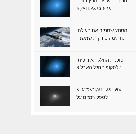
הכוכב השביטי הבין־כוכבי
3I/ATLAS יגיע בי..
המנוע שמנקה את העולם:
חתימה טורקית שמשנה..
סוכנות החלל האירופית:
טלסקופ החלל האבל צ..
נאס"א: ‏3I/ATLAS עשוי
לספק רמזים על..