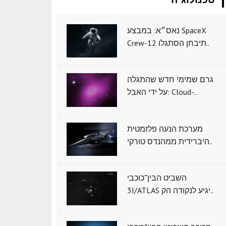
נאס״א: במבצע SpaceX
Crew-12 תיבחן הסתגלו..
גרם שמימי חדש שהתגלה
על ידי האבל: Cloud-..
מערכת הנעה פלזמטית
היברידית ממהנדס טורקי..
השביט הבין־כוכבי
3I/ATLAS יגיע לנקודה הק..