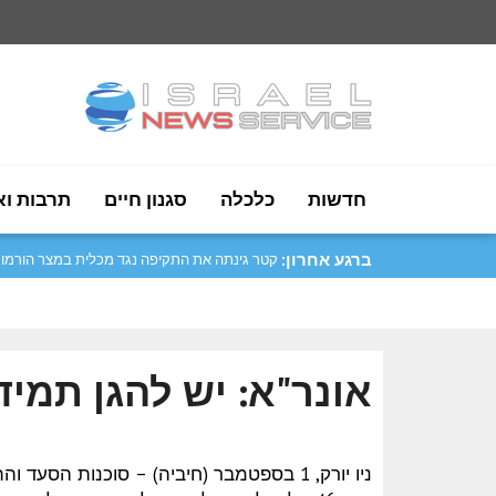
חדשות
כלכלה
סגנון חיים
תרבות וא
ברגע אחרון:
מטסולה: נעביר את התרבות והמסורות שלנו לד..
אונר"א: יש להגן תמיד
ניו יורק, 1 בספטמבר (חיביה) – סוכנות הס