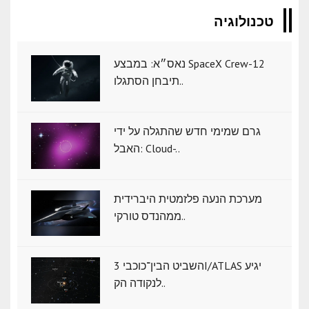
טכנולוגיה
נאס״א: במבצע SpaceX Crew-12
תיבחן הסתגלו..
גרם שמימי חדש שהתגלה על ידי
האבל: Cloud-..
מערכת הנעה פלזמטית היברידית
ממהנדס טורקי..
השביט הבין־כוכבי 3I/ATLAS יגיע
לנקודה הק..