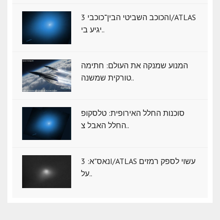
הכוכב השביטי הבין־כוכבי 3I/ATLAS
יגיע בי..
המנוע שמנקה את העולם: חתימה
טורקית שמשנה..
סוכנות החלל האירופית: טלסקופ
החלל האבל צ..
נאס"א: ‏3I/ATLAS עשוי לספק רמזים
על..