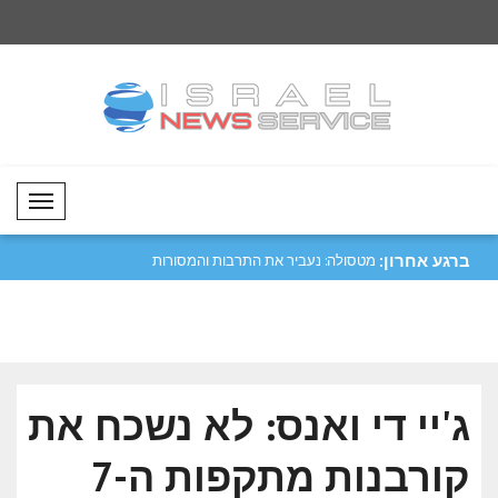
Mobil Menü
ברגע אחרון:
לים מעזה:
פלסטין גינתה את התקיפה נגד מכלית
מטסולה: נעביר את התרבות ו
השייכת ..
שלנו לד..
ג'יי די ואנס: לא נשכח את
קורבנות מתקפות ה-7