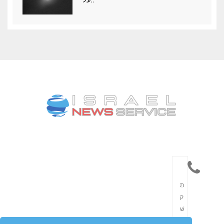
תִ
ק
שׁ
וֹ