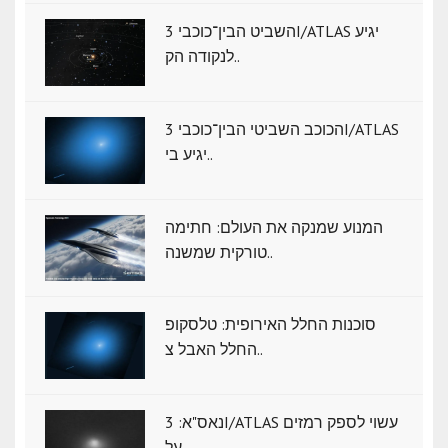
השביט הבין־כוכבי 3I/ATLAS יגיע
לנקודה הק..
הכוכב השביטי הבין־כוכבי 3I/ATLAS
יגיע בי..
המנוע שמנקה את העולם: חתימה
טורקית שמשנה..
סוכנות החלל האירופית: טלסקופ
החלל האבל צ..
נאס"א: ‏3I/ATLAS עשוי לספק רמזים
על..