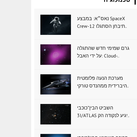
נאס״א: במבצע SpaceX
Crew-12 תיבחן הסתגלו..
גרם שמימי חדש שהתגלה
על ידי האבל: Cloud-..
מערכת הנעה פלזמטית
היברידית ממהנדס טורקי..
השביט הבין־כוכבי
3I/ATLAS יגיע לנקודה הק..