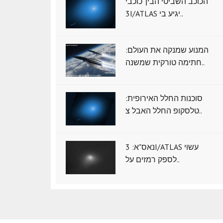
הכוכב השביטי הבין־כוכבי
3I/ATLAS יגיע בי..
המנוע שמנקה את העולם:
חתימה טורקית שמשנה..
סוכנות החלל האירופית:
טלסקופ החלל האבל צ..
נאס"א: ‏3I/ATLAS עשוי
לספק רמזים על..