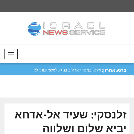
Mobil Menü
ברגע אחרון:
בעות הקריפטו..
איראן במסר לארה"ב בנוגע למשא ומתן: לא
פקיסטן דנה בשיתוף פ
ני..
הרפוב..
זלנסקי: שעיד אל-אדחא
יביא שלום ושלווה