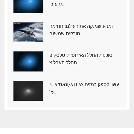
יגיע בי..
המנוע שמנקה את העולם: חתימה
טורקית שמשנה..
סוכנות החלל האירופית: טלסקופ
החלל האבל צ..
נאס"א: ‏3I/ATLAS עשוי לספק רמזים
על..