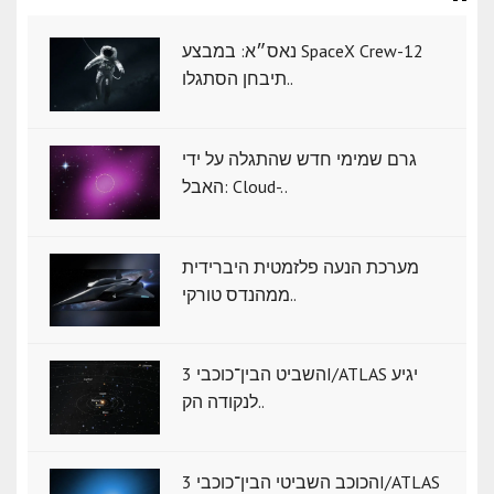
נאס״א: במבצע SpaceX Crew-12
תיבחן הסתגלו..
גרם שמימי חדש שהתגלה על ידי
האבל: Cloud-..
מערכת הנעה פלזמטית היברידית
ממהנדס טורקי..
השביט הבין־כוכבי 3I/ATLAS יגיע
לנקודה הק..
הכוכב השביטי הבין־כוכבי 3I/ATLAS