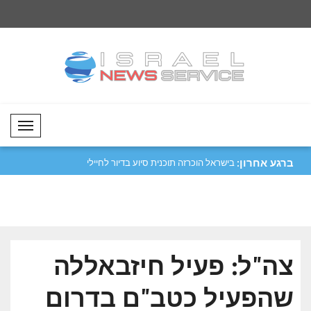
Mobil Menü
ברגע אחרון:
קראת הריסת ביתו
ח'אמנאי: אני ממנה את רזאי לנציגנו
בישראל הוכרזה תוכנית 
במועצה..
מ..
צה"ל: פעיל חיזבאללה
שהפעיל כטב"ם בדרום