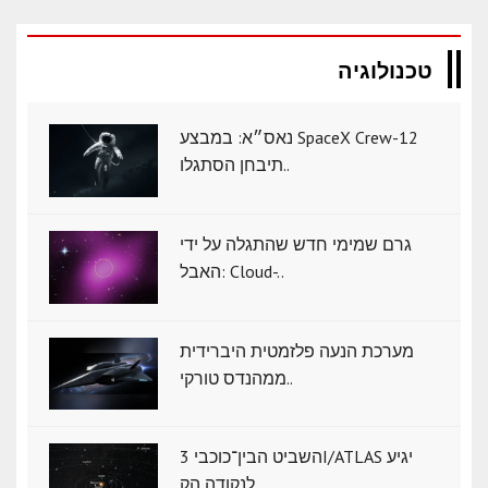
טכנולוגיה
נאס״א: במבצע SpaceX Crew-12
תיבחן הסתגלו..
גרם שמימי חדש שהתגלה על ידי
האבל: Cloud-..
מערכת הנעה פלזמטית היברידית
ממהנדס טורקי..
השביט הבין־כוכבי 3I/ATLAS יגיע
לנקודה הק..