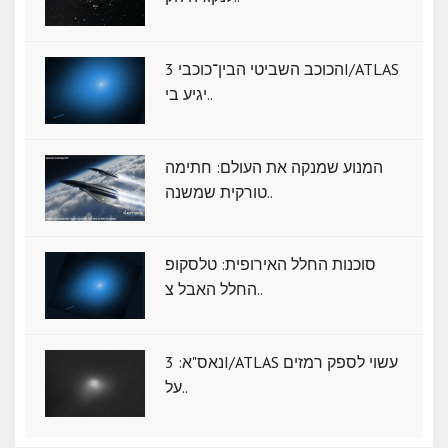
הכוכב השביטי הבין־כוכבי 3I/ATLAS
יגיע בי..
המנוע שמנקה את העולם: חתימה
טורקית שמשנה..
סוכנות החלל האירופית: טלסקופ
החלל האבל צ..
נאס"א: ‏3I/ATLAS עשוי לספק רמזים
על..