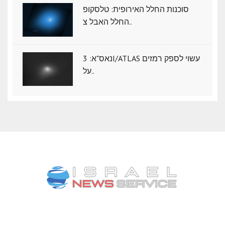
סוכנות החלל האירופית: טלסקופ
החלל האבל צ..
נאס"א: ‏3I/ATLAS עשוי לספק רמזים
על..