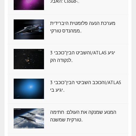
האבל: Cloud-..
מערכת הנעה פלזמטית היברידית
ממהנדס טורקי..
השביט הבין־כוכבי 3I/ATLAS יגיע
לנקודה הק..
הכוכב השביטי הבין־כוכבי 3I/ATLAS
יגיע בי..
המנוע שמנקה את העולם: חתימה
טורקית שמשנה..