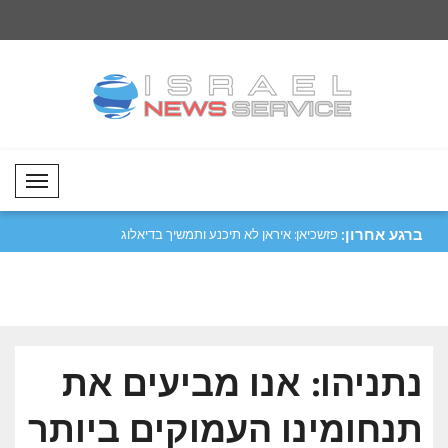
Mobil Menü
ברגע אחרון:
ורים..
ראש ממשלת פקיסטן שריף פרסם הודעת
פזשכיאן: איראן לא תי
תנחומים..
כ..
נתניהו: אנו מביעים את
תנחומינו העמוקים ביותר