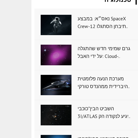
נאס״א: במבצע SpaceX
Crew-12 תיבחן הסתגלו..
גרם שמימי חדש שהתגלה
על ידי האבל: Cloud-..
מערכת הנעה פלזמטית
היברידית ממהנדס טורקי..
השביט הבין־כוכבי
3I/ATLAS יגיע לנקודה הק..