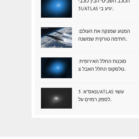
הכוכב השביטי הבין־כוכבי
3I/ATLAS יגיע בי..
המנוע שמנקה את העולם:
חתימה טורקית שמשנה..
סוכנות החלל האירופית:
טלסקופ החלל האבל צ..
נאס"א: ‏3I/ATLAS עשוי
לספק רמזים על..