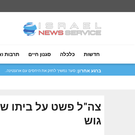
חדשות
כלכלה
סגנון חיים
תרבות וא
ברגע אחרון:
סער: נמשיך לחזק את היחסים עם ארגנטינה..
צה"ל פשט על ביתו ש
גוש