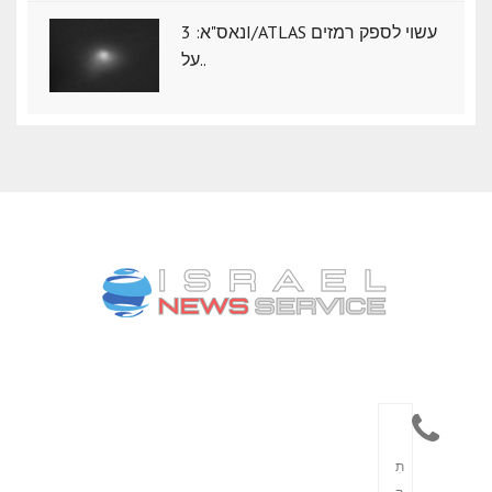
נאס"א: ‏3I/ATLAS עשוי לספק רמזים
על..
תִ