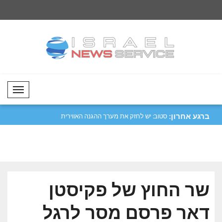
Mobil Menü
ברגע אחרון:
ה אמיתית של
סטוב: יש לחזק את מערך ההגנה האווירית
ראש ממשלת קטר אאל
של ..
בפגישת ירו..
שר החוץ של פקיסטן
דאר פרסם מסר לרגל