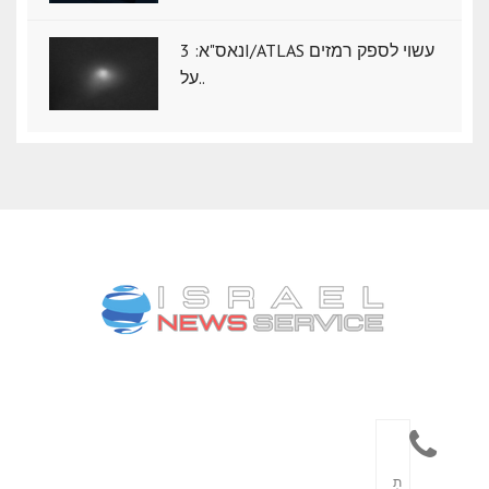
נאס"א: ‏3I/ATLAS עשוי לספק רמזים
על..
תִ