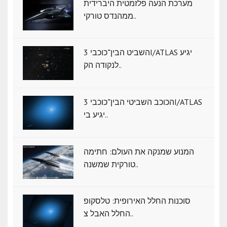
מערכת הנעה פלזמטית היברידית
ממהנדס טורקי..
השביט הבין־כוכבי 3I/ATLAS יגיע
לנקודה הק..
הכוכב השביטי הבין־כוכבי 3I/ATLAS
יגיע בי..
המנוע שמנקה את העולם: חתימה
טורקית שמשנה..
סוכנות החלל האירופית: טלסקופ
החלל האבל צ..