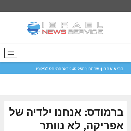
Mobil Menü
ברגע אחרון:
 נגד מכלית במצר
שר החוץ הפקיסטני דאר התייחס לביקוריו
דר: הסכם ההגנה המש
ביר..
למטרות..
ברמודס: אנחנו ילדיה של
אפריקה, לא נוותר