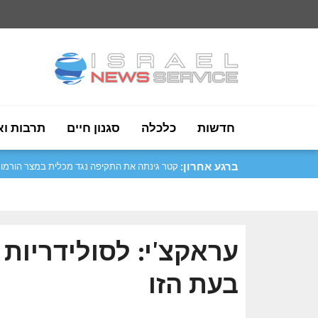
חדשות
כלכלה
סגנון חיים
תרבות וא
ברגע אחרון:
מטסולה: נעביר את התרבות והמסורות שלנו לד..
עראקצ'י: לסולידריות 
בעת הזו