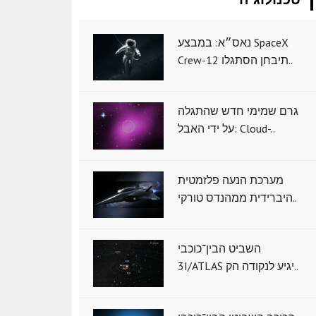
נאס״א: במבצע SpaceX
Crew-12 תיבחן הסתגלו..
גרם שמימי חדש שהתגלה
על ידי האבל: Cloud-..
מערכת הנעה פלזמטית
היברידית ממהנדס טורקי..
השביט הבין־כוכבי
3I/ATLAS יגיע לנקודה הק..