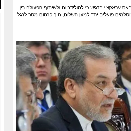
חוץ של איראן עבאס עראקצ'י הדגיש כי לסולידריות ולשיתוף הפעולה בין
 מוסלמים פועלים יחד למען השלום, תוך פרסום מסר לרגל