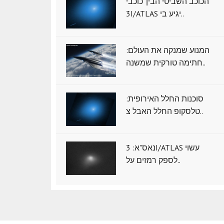
הכוכב השביטי הבין־כוכבי
3I/ATLAS יגיע בי..
המנוע שמנקה את העולם:
חתימה טורקית שמשנה..
סוכנות החלל האירופית:
טלסקופ החלל האבל צ..
נאס"א: ‏3I/ATLAS עשוי
לספק רמזים על..