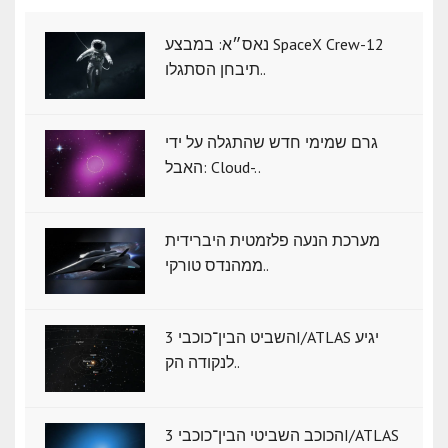
נאס״א: במבצע SpaceX Crew-12
תיבחן הסתגלו..
גרם שמימי חדש שהתגלה על ידי
האבל: Cloud-..
מערכת הנעה פלזמטית היברידית
ממהנדס טורקי..
השביט הבין־כוכבי 3I/ATLAS יגיע
לנקודה הק..
הכוכב השביטי הבין־כוכבי 3I/ATLAS