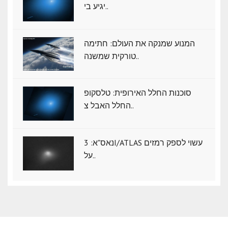
יגיע בי..
המנוע שמנקה את העולם: חתימה
טורקית שמשנה..
סוכנות החלל האירופית: טלסקופ
החלל האבל צ..
נאס"א: ‏3I/ATLAS עשוי לספק רמזים
על..