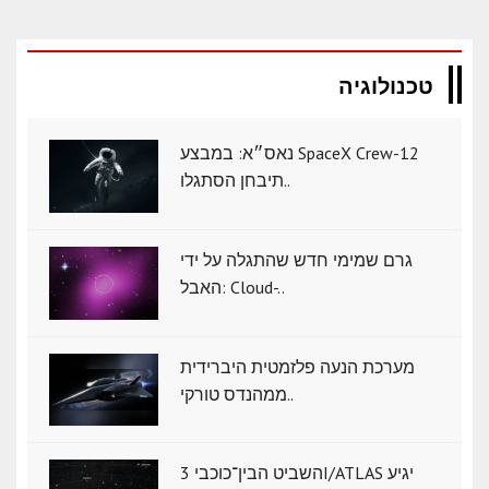
טכנולוגיה
נאס״א: במבצע SpaceX Crew-12
תיבחן הסתגלו..
גרם שמימי חדש שהתגלה על ידי
האבל: Cloud-..
מערכת הנעה פלזמטית היברידית
ממהנדס טורקי..
השביט הבין־כוכבי 3I/ATLAS יגיע