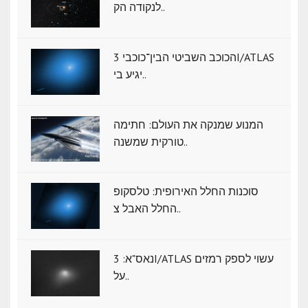
לנקודה הק..
הכוכב השביטי הבין־כוכבי 3I/ATLAS
יגיע בי..
המנוע שמנקה את העולם: חתימה
טורקית שמשנה..
סוכנות החלל האירופית: טלסקופ
החלל האבל צ..
נאס"א: ‏3I/ATLAS עשוי לספק רמזים
על..