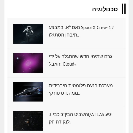
טכנולוגיה
נאס״א: במבצע SpaceX Crew-12
תיבחן הסתגלו..
גרם שמימי חדש שהתגלה על ידי
האבל: Cloud-..
מערכת הנעה פלזמטית היברידית
ממהנדס טורקי..
השביט הבין־כוכבי 3I/ATLAS יגיע
לנקודה הק..