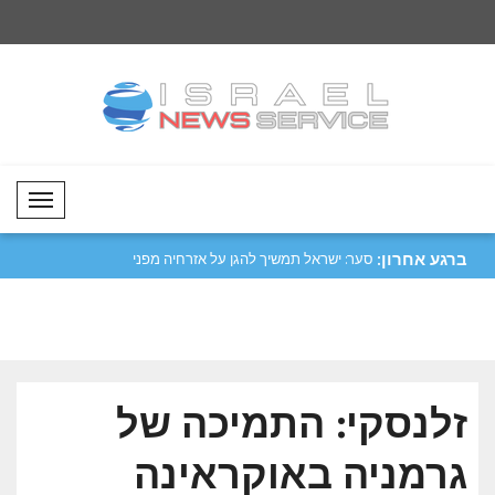
Mobil Menü
ברגע אחרון:
לעוד תיאטרון..
סער: ישראל תמשיך להגן על אזרחיה מפני
א-שרע קיבל את היועץ
כל ..
לאומי..
זלנסקי: התמיכה של
גרמניה באוקראינה