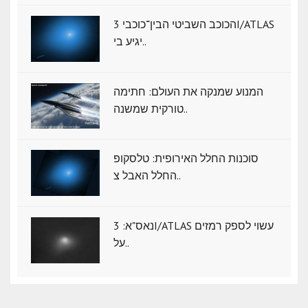
הכוכב השביטי הבין־כוכבי 3I/ATLAS
יגיע בי..
המנוע שמנקה את העולם: חתימה
טורקית שמשנה..
סוכנות החלל האירופית: טלסקופ
החלל האבל צ..
נאס"א: ‏3I/ATLAS עשוי לספק רמזים
על..