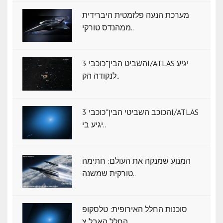
מערכת הנעה פלזמטית היברידית
ממהנדס טורקי..
השביט הבין־כוכבי 3I/ATLAS יגיע
לנקודה הק..
הכוכב השביטי הבין־כוכבי 3I/ATLAS
יגיע בי..
המנוע שמנקה את העולם: חתימה
טורקית שמשנה..
סוכנות החלל האירופית: טלסקופ
החלל האבל צ..