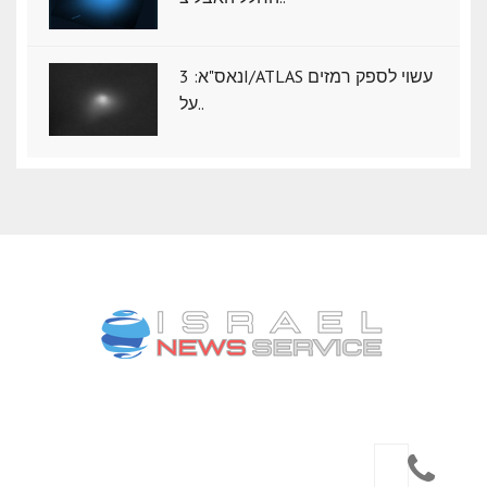
נאס"א: ‏3I/ATLAS עשוי לספק רמזים
על..