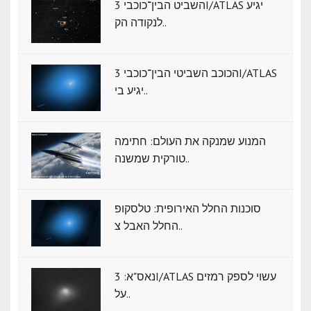
השביט הבין־כוכבי 3I/ATLAS יגיע
לנקודה הק..
הכוכב השביטי הבין־כוכבי 3I/ATLAS
יגיע בי..
המנוע שמנקה את העולם: חתימה
טורקית שמשנה..
סוכנות החלל האירופית: טלסקופ
החלל האבל צ..
נאס"א: ‏3I/ATLAS עשוי לספק רמזים
על..