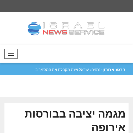
Mobil Menü
ברגע אחרון:
טורקיה בוחרת לספק
נתניהו: ישראל אינה מקבלת את המסמך בן
שר החוץ הסורי א-שיב
15 ..
התעופה ..
מגמה יציבה בבורסות
אירופה