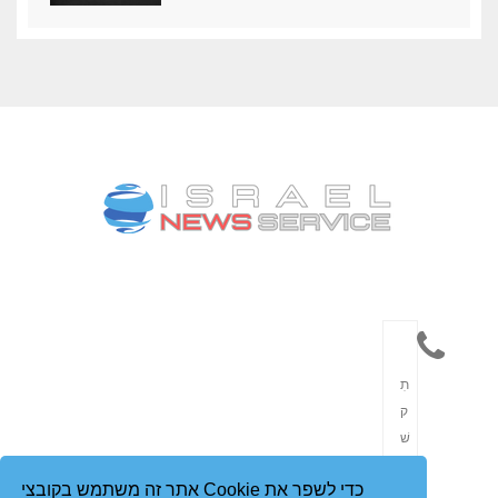
תִ
ק
שׁ
וֹ
אתר זה משתמש בקובצי Cookie כדי לשפר את
רֶ