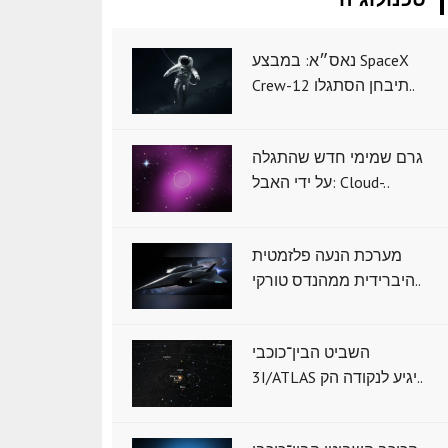
נאס״א: במבצע SpaceX
Crew-12 תיבחן הסתגלו..
גרם שמימי חדש שהתגלה
על ידי האבל: Cloud-..
מערכת הנעה פלזמטית
היברידית ממהנדס טורקי..
השביט הבין־כוכבי
3I/ATLAS יגיע לנקודה הק..