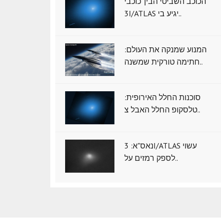
הכוכב השביטי הבין־כוכבי
3I/ATLAS יגיע בי..
המנוע שמנקה את העולם:
חתימה טורקית שמשנה..
סוכנות החלל האירופית:
טלסקופ החלל האבל צ..
נאס"א: ‏3I/ATLAS עשוי
לספק רמזים על..