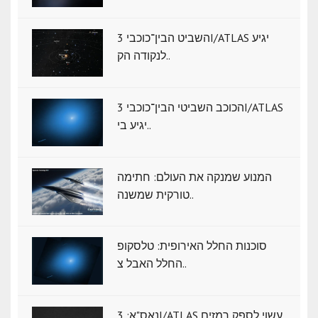
השביט הבין־כוכבי 3I/ATLAS יגיע
לנקודה הק..
הכוכב השביטי הבין־כוכבי 3I/ATLAS
יגיע בי..
המנוע שמנקה את העולם: חתימה
טורקית שמשנה..
סוכנות החלל האירופית: טלסקופ
החלל האבל צ..
נאס"א: ‏3I/ATLAS עשוי לספק רמזים