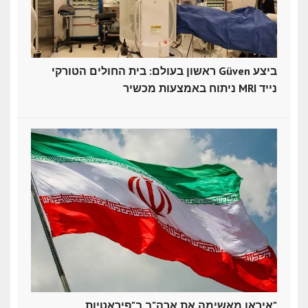
ראשון בעולם: בית החולים הטורקי Güven ביצע
ניתוח באמצעות מכשיר MRI נייד
איראן מאשימה את ארה"ב ב"פיראטיות"