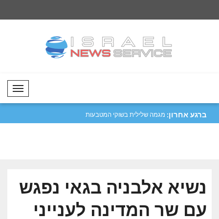
Mobil Menü
ברגע אחרון:
רות בשוקי המט"ח..
סער: עידן הזהב ביחסי קולומביה וישראל
מגמה שלילית בשוקי 
מתח..
הקריפטוגרפיים..
נשיא אלבניה בגאי נפגש
עם שר המדינה לענייני