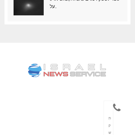
על..
תִ
ק
שׁ