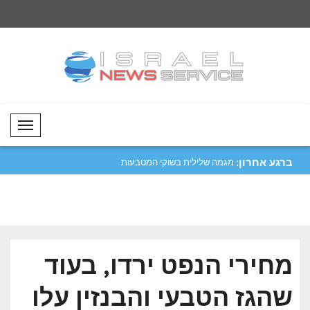
Mobil Menü
ברגע אחרון:
רות בשוקי המט"ח..
סער: עידן הזהב ביחסי קולומביה וישראל
מגמה שלילית בשוקי 
מתח..
הקריפטוגרפיים..
מחירי הנפט ירדו, בעוד
שהגז הטבעי והבנזין עלו