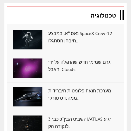
טכנולוגיה
נאס״א: במבצע SpaceX Crew-12
תיבחן הסתגלו..
גרם שמימי חדש שהתגלה על ידי
האבל: Cloud-..
מערכת הנעה פלזמטית היברידית
ממהנדס טורקי..
השביט הבין־כוכבי 3I/ATLAS יגיע
לנקודה הק..