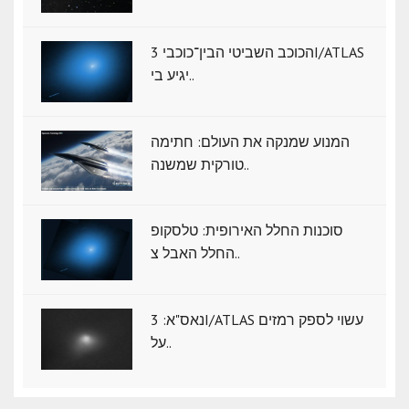
הכוכב השביטי הבין־כוכבי 3I/ATLAS
יגיע בי..
המנוע שמנקה את העולם: חתימה
טורקית שמשנה..
סוכנות החלל האירופית: טלסקופ
החלל האבל צ..
נאס"א: ‏3I/ATLAS עשוי לספק רמזים
על..