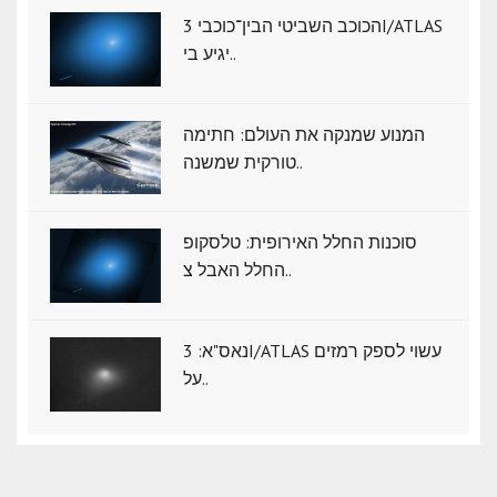
הכוכב השביטי הבין־כוכבי 3I/ATLAS
יגיע בי..
המנוע שמנקה את העולם: חתימה
טורקית שמשנה..
סוכנות החלל האירופית: טלסקופ
החלל האבל צ..
נאס"א: ‏3I/ATLAS עשוי לספק רמזים
על..