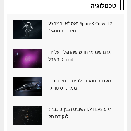
טכנולוגיה
נאס״א: במבצע SpaceX Crew-12
תיבחן הסתגלו..
גרם שמימי חדש שהתגלה על ידי
האבל: Cloud-..
מערכת הנעה פלזמטית היברידית
ממהנדס טורקי..
השביט הבין־כוכבי 3I/ATLAS יגיע
לנקודה הק..