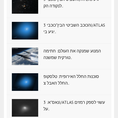
לנקודה הק..
הכוכב השביטי הבין־כוכבי 3I/ATLAS
יגיע בי..
המנוע שמנקה את העולם: חתימה
טורקית שמשנה..
סוכנות החלל האירופית: טלסקופ
החלל האבל צ..
נאס"א: ‏3I/ATLAS עשוי לספק רמזים
על..