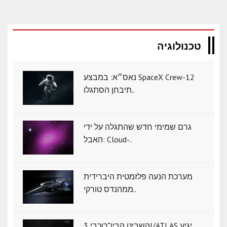
טכנולוגיה
נאס״א: במבצע SpaceX Crew-12
תיבחן הסתגלו..
גרם שמימי חדש שהתגלה על ידי
האבל: Cloud-..
מערכת הנעה פלזמטית היברידית
ממהנדס טורקי..
השביט הבין־כוכבי 3I/ATLAS יגיע