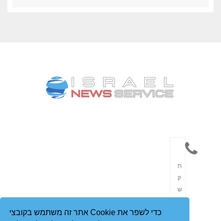
תִ
ק
שׁ
וֹ
אתר זה משתמש בקובצי Cookie כדי לשפר את
רֶ