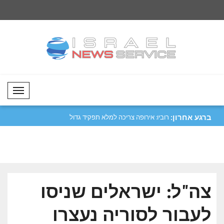
Mobil Menü
ברגע אחרון:
 ת'אני השתתף
זלנסקי: כל סיוע שיוענק לאוקראינה יציל חי..
רוביו: אירופה צריכה 
יותר..
צה"ל: ישראלים שניסו
לעבור לסוריה נעצרו