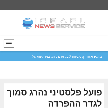
Mobil Menü
ברגע אחרון:
נע ותמשיך בדיאלוג
סיביהה: 3 בני אדם נהרגו במתקפות של
צחקנה: תמיכה בחוק הס
רוסיה..
פועל פלסטיני נהרג סמוך
לגדר ההפרדה