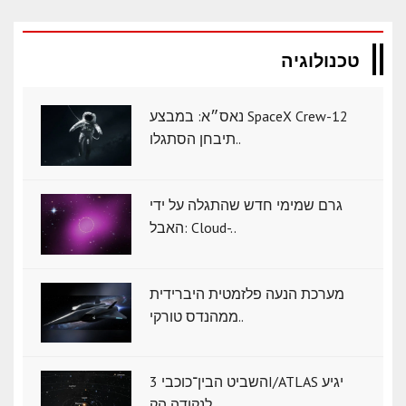
טכנולוגיה
נאס״א: במבצע SpaceX Crew-12
תיבחן הסתגלו..
גרם שמימי חדש שהתגלה על ידי
האבל: Cloud-..
מערכת הנעה פלזמטית היברידית
ממהנדס טורקי..
השביט הבין־כוכבי 3I/ATLAS יגיע
לנקודה הק..