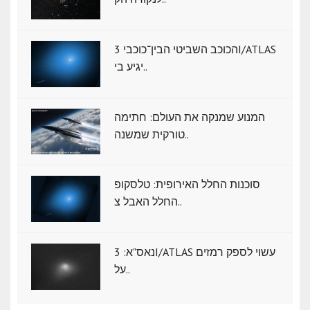
הכוכב השביטי הבין־כוכבי 3I/ATLAS
יגיע בי..
המנוע שמנקה את העולם: חתימה
טורקית שמשנה..
סוכנות החלל האירופית: טלסקופ
החלל האבל צ..
נאס"א: ‏3I/ATLAS עשוי לספק רמזים
על..