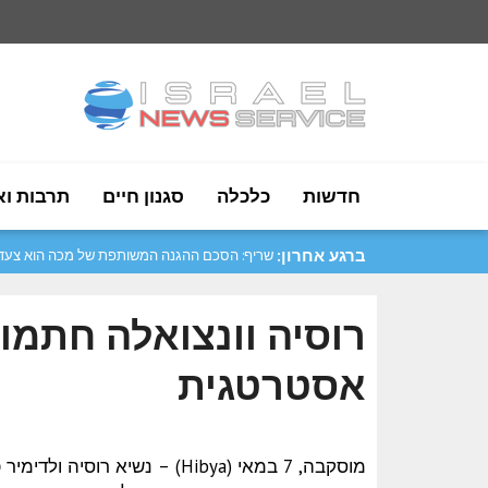
חדשות
כלכלה
סגנון חיים
תרבות וא
ברגע אחרון:
סער: נפתח דף חדש ביחסי ישראל–קולומביה..
רוסיה וונצואלה חתמו
אסטרטגית
מוסקבה, 7 במאי (Hibya) – נשיא