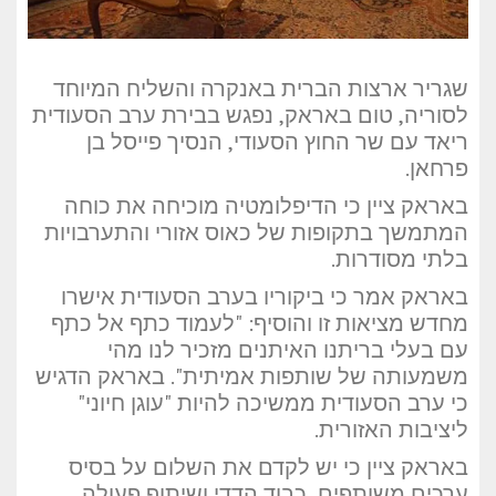
שגריר ארצות הברית באנקרה והשליח המיוחד
לסוריה, טום באראק, נפגש בבירת ערב הסעודית
ריאד עם שר החוץ הסעודי, הנסיך פייסל בן
פרחאן.
באראק ציין כי הדיפלומטיה מוכיחה את כוחה
המתמשך בתקופות של כאוס אזורי והתערבויות
בלתי מסודרות.
באראק אמר כי ביקוריו בערב הסעודית אישרו
מחדש מציאות זו והוסיף: "לעמוד כתף אל כתף
עם בעלי בריתנו האיתנים מזכיר לנו מהי
משמעותה של שותפות אמיתית". באראק הדגיש
כי ערב הסעודית ממשיכה להיות "עוגן חיוני"
ליציבות האזורית.
באראק ציין כי יש לקדם את השלום על בסיס
ערכים משותפים, כבוד הדדי ושיתוף פעולה,