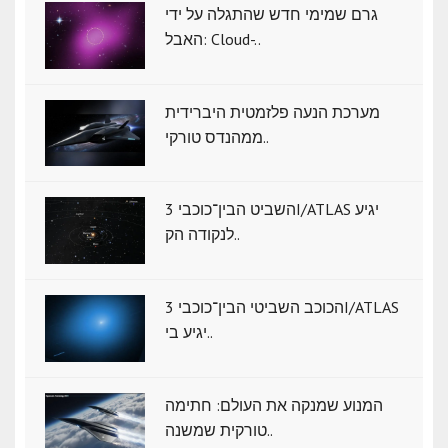
גרם שמימי חדש שהתגלה על ידי
האבל: Cloud-..
מערכת הנעה פלזמטית היברידית
ממהנדס טורקי..
השביט הבין־כוכבי 3I/ATLAS יגיע
לנקודה הק..
הכוכב השביטי הבין־כוכבי 3I/ATLAS
יגיע בי..
המנוע שמנקה את העולם: חתימה
טורקית שמשנה..