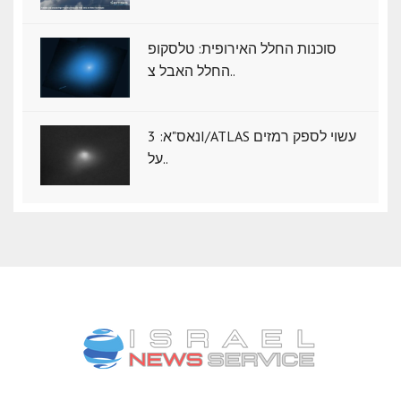
סוכנות החלל האירופית: טלסקופ
החלל האבל צ..
נאס"א: ‏3I/ATLAS עשוי לספק רמזים
על..