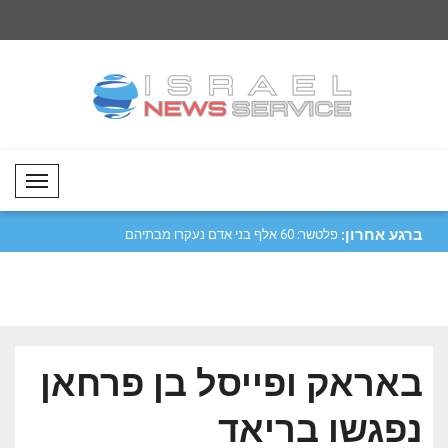
Mobil Menü
ברגע אחרון:
משותפת של מכה
פלטשר: 60 אלף בני אדם נעקרו מבתיהם
סער: נמשיך לחזק את
בעקבו..
ארגנטינה..
באראק ופייסל בן פרחאן
נפגשו בריאד