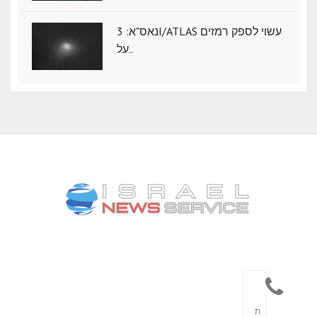
נאס"א: ‏3I/ATLAS עשוי לספק רמזים
על..
תִ