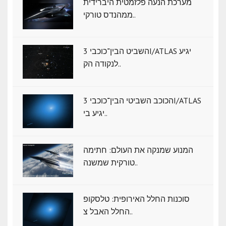
מערכת הנעה פלזמטית היברידית
ממהנדס טורקי..
השביט הבין־כוכבי 3I/ATLAS יגיע
לנקודה הק..
הכוכב השביטי הבין־כוכבי 3I/ATLAS
יגיע בי..
המנוע שמנקה את העולם: חתימה
טורקית שמשנה..
סוכנות החלל האירופית: טלסקופ
החלל האבל צ..