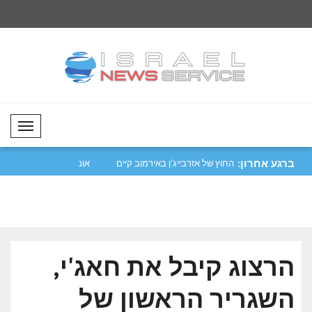
Mobil Menü
ברגע אחרון:
 בן טחנון ביקר
שר החוץ של אזרבייג'ן באירמוב קיים
ביקורי..
אדם ב..
הרצוג קיבל את חאג'י,
השגריר הראשון של