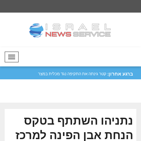
Mobil Menü
ברגע אחרון:
יפה נגד מכלית
מטסולה: נעביר את התרבות והמסורות
קטר גינתה את התקיפ
שלנו לד..
הורמו..
נתניהו השתתף בטקס
הנחת אבן הפינה למרכז