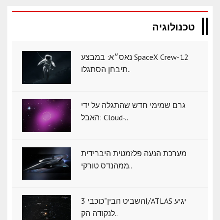
טכנולוגיה
נאס״א: במבצע SpaceX Crew-12
תיבחן הסתגלו..
גרם שמימי חדש שהתגלה על ידי
האבל: Cloud-..
מערכת הנעה פלזמטית היברידית
ממהנדס טורקי..
השביט הבין־כוכבי 3I/ATLAS יגיע
לנקודה הק..