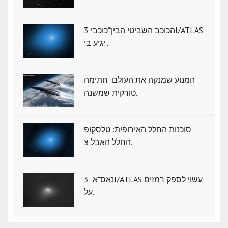
הכוכב השביטי הבין־כוכבי 3I/ATLAS
יגיע בי..
המנוע שמנקה את העולם: חתימה
טורקית שמשנה..
סוכנות החלל האירופית: טלסקופ
החלל האבל צ..
נאס"א: ‏3I/ATLAS עשוי לספק רמזים
על..