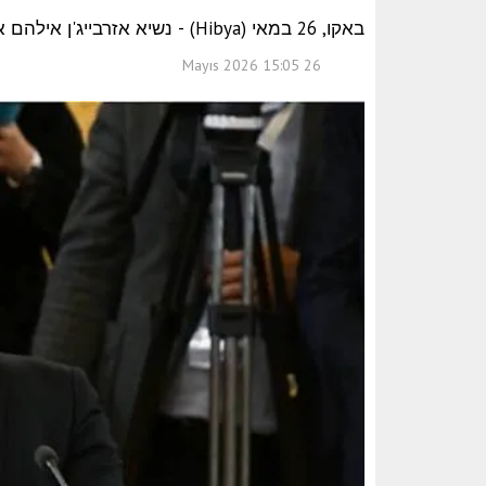
באקו, 26 במאי (Hibya) - נשיא אזרבייג'ן אילהם אלייב קיים שיחת טלפון עם נשיא איראן מסעוד פזשכיאן.
26 Mayıs 2026 15:05