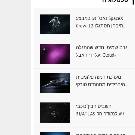
נאס״א: במבצע SpaceX
Crew-12 תיבחן הסתגלו..
גרם שמימי חדש שהתגלה
על ידי האבל: Cloud-..
מערכת הנעה פלזמטית
היברידית ממהנדס טורקי..
השביט הבין־כוכבי
3I/ATLAS יגיע לנקודה הק..