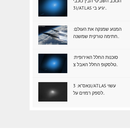
הכוכב השביטי הבין־כוכבי
3I/ATLAS יגיע בי..
המנוע שמנקה את העולם:
חתימה טורקית שמשנה..
סוכנות החלל האירופית:
טלסקופ החלל האבל צ..
נאס"א: ‏3I/ATLAS עשוי
לספק רמזים על..