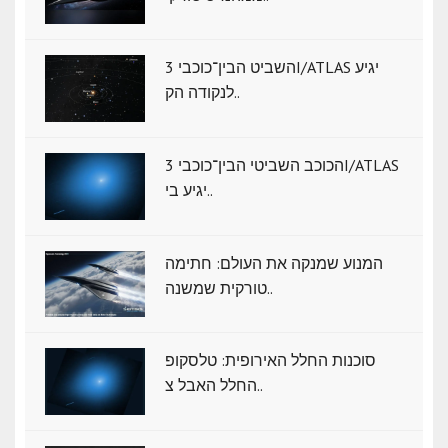
השביט הבין־כוכבי 3I/ATLAS יגיע
לנקודה הק..
הכוכב השביטי הבין־כוכבי 3I/ATLAS
יגיע בי..
המנוע שמנקה את העולם: חתימה
טורקית שמשנה..
סוכנות החלל האירופית: טלסקופ
החלל האבל צ..