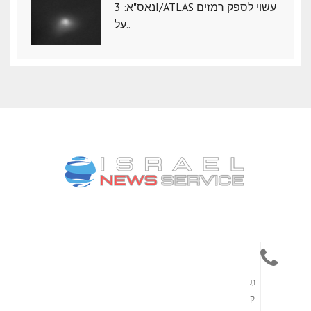
נאס"א: ‏3I/ATLAS עשוי לספק רמזים
על..
תִ
ק