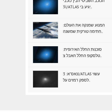
הכוכב השביטי הבין־כוכבי
3I/ATLAS יגיע בי..
המנוע שמנקה את העולם:
חתימה טורקית שמשנה..
סוכנות החלל האירופית:
טלסקופ החלל האבל צ..
נאס"א: ‏3I/ATLAS עשוי
לספק רמזים על..