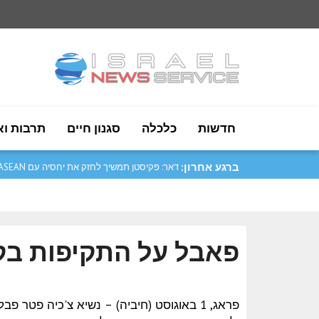
חדשות
כלכלה
סגנון חיים
תרבות וא
ברגע אחרון:
דאר: פקיסטן תמשיך לחזק את יחסיה עם ASEAN..
פאבל על התקיפות בק
פראג, 1 באוגוסט (חיביה) – נשיא צ'כיה פטר