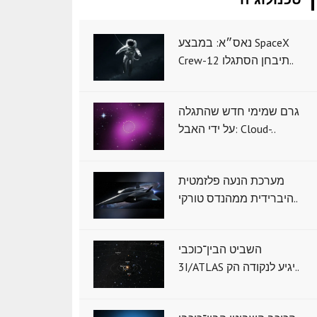
נאס״א: במבצע SpaceX
Crew-12 תיבחן הסתגלו..
גרם שמימי חדש שהתגלה
על ידי האבל: Cloud-..
מערכת הנעה פלזמטית
היברידית ממהנדס טורקי..
השביט הבין־כוכבי
3I/ATLAS יגיע לנקודה הק..