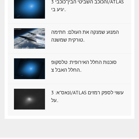
הכוכב השביטי הבין־כוכבי 3I/ATLAS
יגיע בי..
המנוע שמנקה את העולם: חתימה
טורקית שמשנה..
סוכנות החלל האירופית: טלסקופ
החלל האבל צ..
נאס"א: ‏3I/ATLAS עשוי לספק רמזים
על..