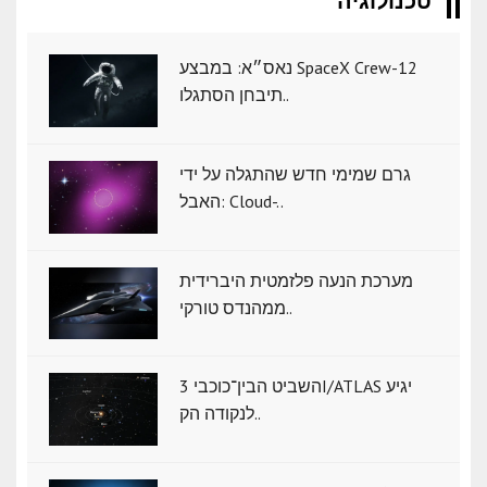
טכנולוגיה
נאס״א: במבצע SpaceX Crew-12
תיבחן הסתגלו..
גרם שמימי חדש שהתגלה על ידי
האבל: Cloud-..
מערכת הנעה פלזמטית היברידית
ממהנדס טורקי..
השביט הבין־כוכבי 3I/ATLAS יגיע
לנקודה הק..