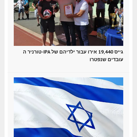
טורניר ה-IPA גייס 19,440 אירו עבור ילדיהם של
עובדים שנפטרו