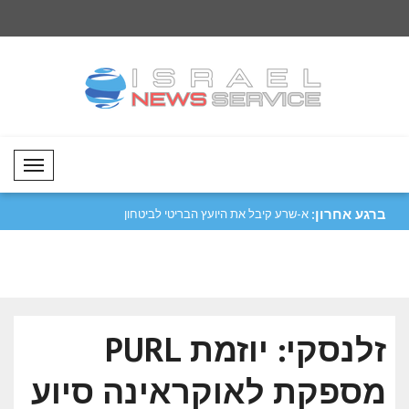
Mobil Menü
ברגע אחרון:
לעוד תיאטרון..
סער: ישראל תמשיך להגן על אזרחיה מפני
א-שרע קיבל את היועץ
כל ..
לאומי..
זלנסקי: יוזמת PURL
מספקת לאוקראינה סיוע