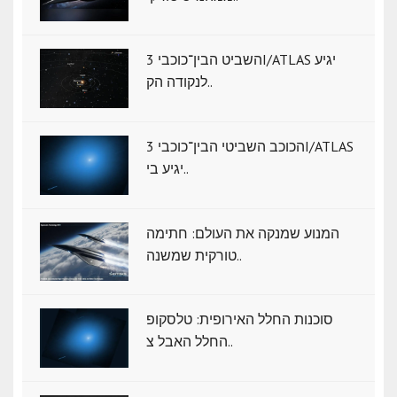
השביט הבין־כוכבי 3I/ATLAS יגיע
לנקודה הק..
הכוכב השביטי הבין־כוכבי 3I/ATLAS
יגיע בי..
המנוע שמנקה את העולם: חתימה
טורקית שמשנה..
סוכנות החלל האירופית: טלסקופ
החלל האבל צ..