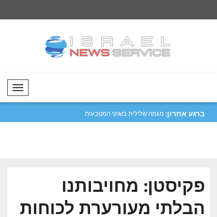
Mobil Menü
ברגע אחרון:
רות בשוקי המט"ח..
סער: עידן הזהב ביחסי קולומביה וישראל
מגמה שלילית בשוקי 
מתח..
הקריפטוגרפיים..
פקיסטן: מחויבותנו
הבלתי מעורערת לכוחות