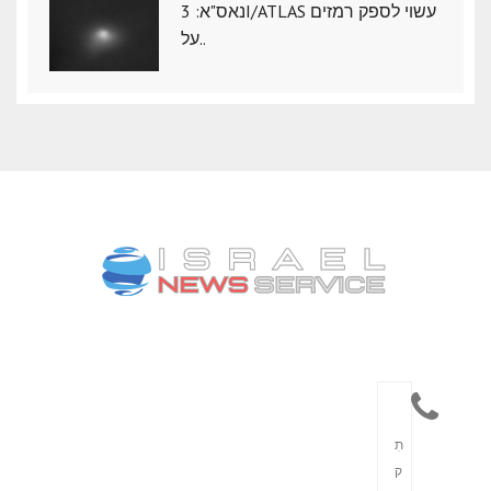
נאס"א: ‏3I/ATLAS עשוי לספק רמזים
על..
תִ
ק