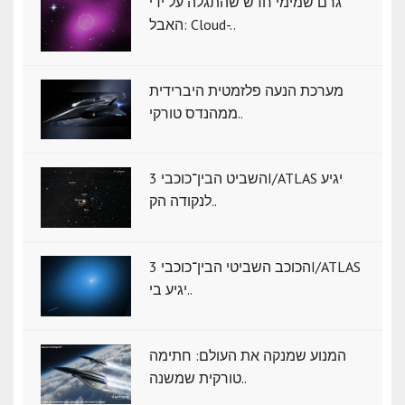
גרם שמימי חדש שהתגלה על ידי
האבל: Cloud-..
מערכת הנעה פלזמטית היברידית
ממהנדס טורקי..
השביט הבין־כוכבי 3I/ATLAS יגיע
לנקודה הק..
הכוכב השביטי הבין־כוכבי 3I/ATLAS
יגיע בי..
המנוע שמנקה את העולם: חתימה
טורקית שמשנה..