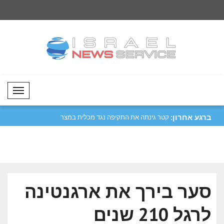
Mobil Menü
ברגע אחרון:
יפה נגד מכלית
מטסולה: נעביר את התרבות והמסורות
קטר גינתה את התקיפ
שלנו לד..
הורמו..
סער בירך את ארגנטינה
לרגל 210 שנים