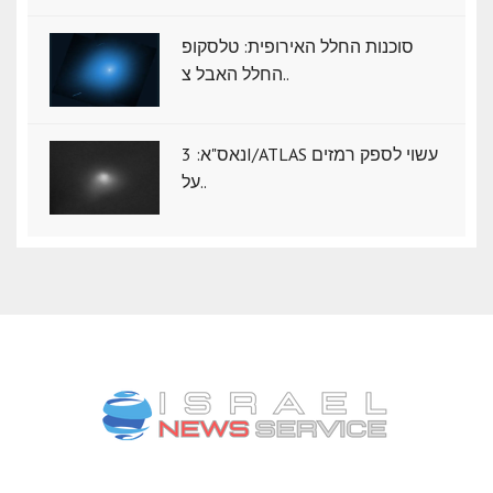
סוכנות החלל האירופית: טלסקופ
החלל האבל צ..
נאס"א: ‏3I/ATLAS עשוי לספק רמזים
על..