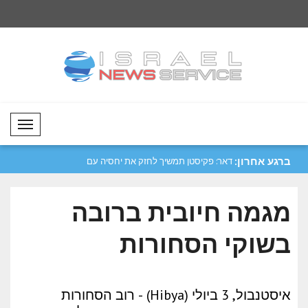
Mobil Menü
ברגע אחרון:
הלחץ על רוסיה..
דאר: פקיסטן תמשיך לחזק את יחסיה עם
פגישת דיפלומטיה צב
ASEAN..
באזרבייג'ן..
מגמה חיובית ברובה
בשוקי הסחורות
איסטנבול, 3 ביולי (Hibya) - רוב הסחורות