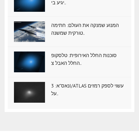
יגיע בי..
המנוע שמנקה את העולם: חתימה
טורקית שמשנה..
סוכנות החלל האירופית: טלסקופ
החלל האבל צ..
נאס"א: ‏3I/ATLAS עשוי לספק רמזים
על..