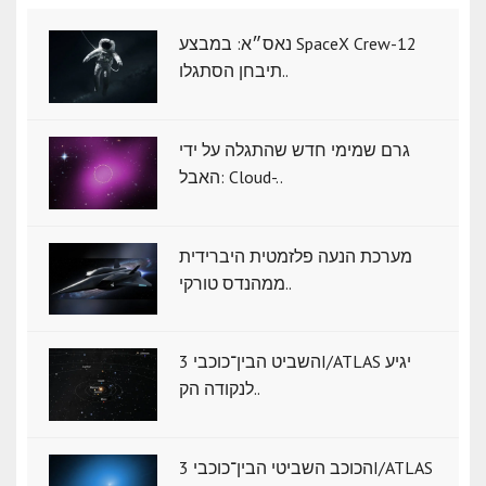
נאס״א: במבצע SpaceX Crew-12
תיבחן הסתגלו..
גרם שמימי חדש שהתגלה על ידי
האבל: Cloud-..
מערכת הנעה פלזמטית היברידית
ממהנדס טורקי..
השביט הבין־כוכבי 3I/ATLAS יגיע
לנקודה הק..
הכוכב השביטי הבין־כוכבי 3I/ATLAS