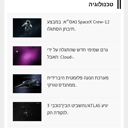
טכנולוגיה
נאס״א: במבצע SpaceX Crew-12
תיבחן הסתגלו..
גרם שמימי חדש שהתגלה על ידי
האבל: Cloud-..
מערכת הנעה פלזמטית היברידית
ממהנדס טורקי..
השביט הבין־כוכבי 3I/ATLAS יגיע
לנקודה הק..