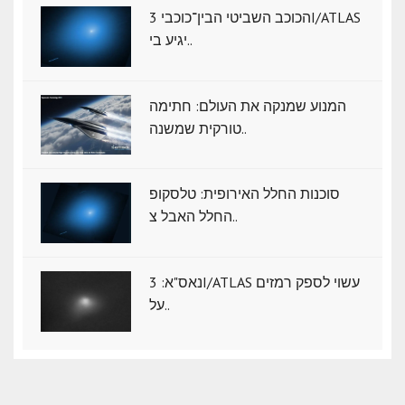
הכוכב השביטי הבין־כוכבי 3I/ATLAS
יגיע בי..
המנוע שמנקה את העולם: חתימה
טורקית שמשנה..
סוכנות החלל האירופית: טלסקופ
החלל האבל צ..
נאס"א: ‏3I/ATLAS עשוי לספק רמזים
על..