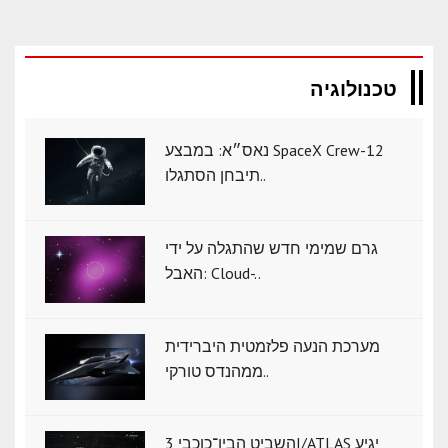
טכנולוגיה
נאס״א: במבצע SpaceX Crew-12
תיבחן הסתגלו..
גרם שמימי חדש שהתגלה על ידי
האבל: Cloud-..
מערכת הנעה פלזמטית היברידית
ממהנדס טורקי..
השביט הבין־כוכבי 3I/ATLAS יגיע