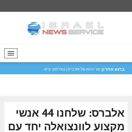
Mobil Menü
ברגע אחרון:
 בן טחנון ביקר
שר החוץ של אזרבייג'ן באירמוב קיים
ביקורי..
אדם ב..
אלברס: שלחנו 44 אנשי
מקצוע לוונצואלה יחד עם