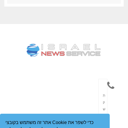
תִ
ק
שׁ
וֹ
אתר זה משתמש בקובצי Cookie כדי לשפר את
רֶ