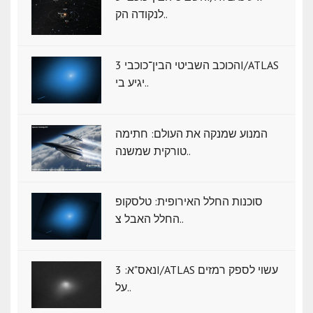
לנקודה הק..
הכוכב השביטי הבין־כוכבי 3I/ATLAS
יגיע בי..
המנוע שמנקה את העולם: חתימה
טורקית שמשנה..
סוכנות החלל האירופית: טלסקופ
החלל האבל צ..
נאס"א: ‏3I/ATLAS עשוי לספק רמזים
על..