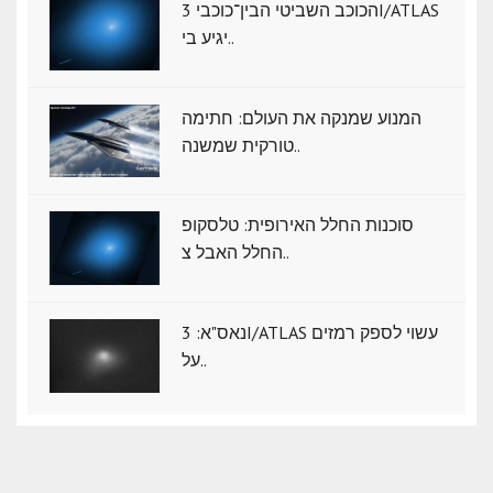
הכוכב השביטי הבין־כוכבי 3I/ATLAS
יגיע בי..
המנוע שמנקה את העולם: חתימה
טורקית שמשנה..
סוכנות החלל האירופית: טלסקופ
החלל האבל צ..
נאס"א: ‏3I/ATLAS עשוי לספק רמזים
על..