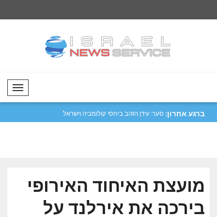
Mobil Menü
ברגע אחרון:
רות בשוקי המט"ח..
סער: עידן הזהב ביחסי קולומביה וישראל
מגמה שלילית בשוקי 
מתח..
הקריפטוגרפיים..
מועצת האיחוד האירופי
בירכה את אירלנד על