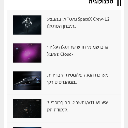
טכנולוגיה
נאס״א: במבצע SpaceX Crew-12
תיבחן הסתגלו..
גרם שמימי חדש שהתגלה על ידי
האבל: Cloud-..
מערכת הנעה פלזמטית היברידית
ממהנדס טורקי..
השביט הבין־כוכבי 3I/ATLAS יגיע
לנקודה הק..