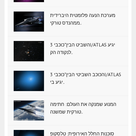
מערכת הנעה פלזמטית היברידית
ממהנדס טורקי..
השביט הבין־כוכבי 3I/ATLAS יגיע
לנקודה הק..
הכוכב השביטי הבין־כוכבי 3I/ATLAS
יגיע בי..
המנוע שמנקה את העולם: חתימה
טורקית שמשנה..
סוכנות החלל האירופית: טלסקופ