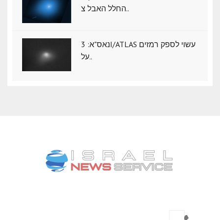
החלל האבל צ..
נאס"א: ‏3I/ATLAS עשוי לספק רמזים
על..