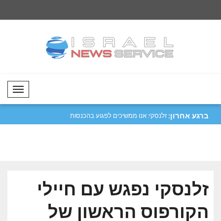
Mobil Menü
ברגע אחרון:
נית נגרמה בעקבות
שריף יקיים ביקור רשמי בערב הסעודית..
זלנסקי: אנו ממשיכים
הנפט ש..
זלנסקי נפגש עם חיילי
הקורפוס הראשון של