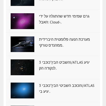
גרם שמימי חדש שהתגלה על ידי
האבל: Cloud-..
מערכת הנעה פלזמטית היברידית
ממהנדס טורקי..
השביט הבין־כוכבי 3I/ATLAS יגיע
לנקודה הק..
הכוכב השביטי הבין־כוכבי 3I/ATLAS
יגיע בי..